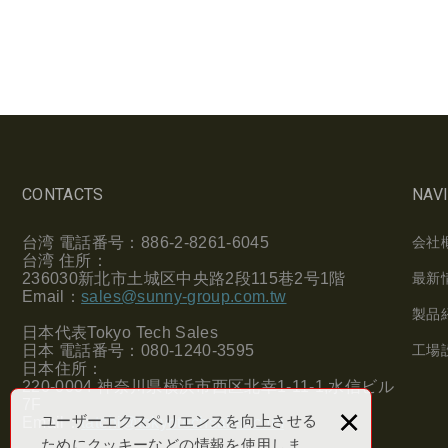
CONTACTS
NAV
台湾
電話番号：
886-2-8261-6045
会社
台湾
住所：
236030
新北市土城区中央路
2
段
115
巷
2
号
1
階
最新
Email
：
sales@sunny-group.com.tw
製品
日本代表
Tokyo Tech Sales
日本
電話番号：
080-1240-3595
工場
日本住所：
220-0004
神奈川県横浜市西区北幸
1-11-1,
水信ビル
7F
×
ユーザーエクスペリエンスを向上させる
Email
：
tatchi@tokyotechsales.com
ためにクッキーなどの情報を使用しま