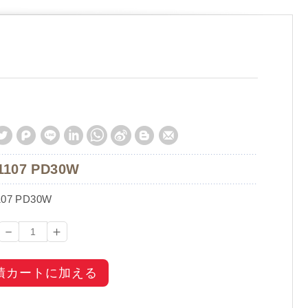
1107 PD30W
107 PD30W
－
＋
積カートに加える