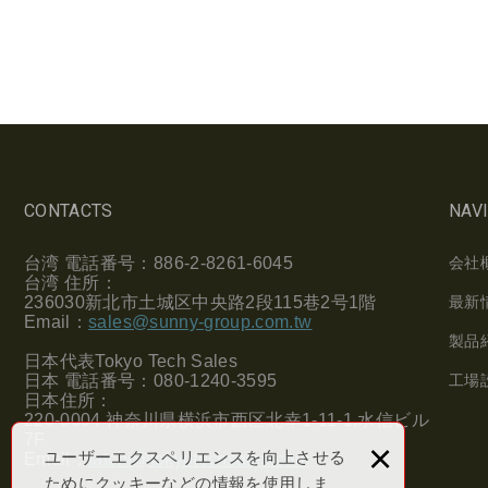
CONTACTS
NAV
台湾
電話番号：
886-2-8261-6045
会社
台湾
住所：
236030
新北市土城区中央路
2
段
115
巷
2
号
1
階
最新
Email
：
sales@sunny-group.com.tw
製品
日本代表
Tokyo Tech Sales
日本
電話番号：
080-1240-3595
工場
日本住所：
220-0004
神奈川県横浜市西区北幸
1-11-1,
水信ビル
7F
×
ユーザーエクスペリエンスを向上させる
Email
：
tatchi@tokyotechsales.com
ためにクッキーなどの情報を使用しま