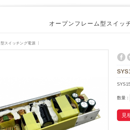
オープンフレーム型スイッ
ム型スイッチング電源
SYS
SYS15
数量 :
見