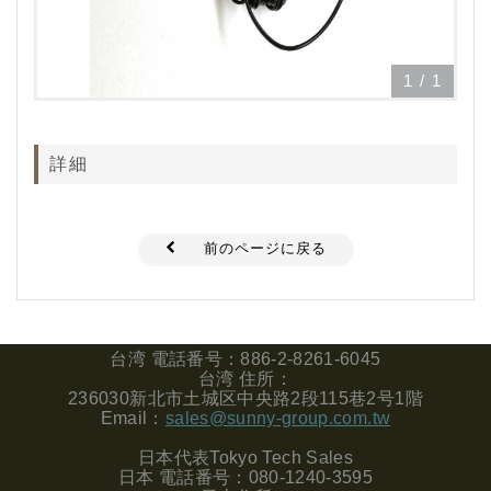
1
/
1
詳細
前のページに戻る
台湾
電話番号：
886-2-8261-6045
台湾
住所：
236030
新北市土城区中央路
2
段
115
巷
2
号
1
階
Email
：
sales@sunny-group.com.tw
日本代表
Tokyo Tech Sales
日本
電話番号：
080-1240-3595