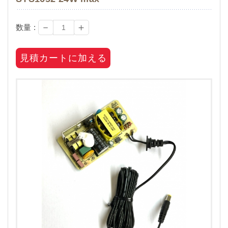
－
＋
数量 :
見積カートに加える