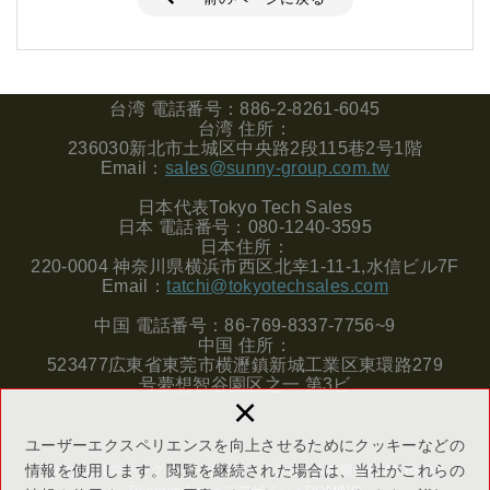
台湾
電話番号：
886-2-8261-6045
台湾
住所：
236030
新北市土城区中央路
2
段
115
巷
2
号
1
階
Email
：
sales@sunny-group.com.tw
日本代表
Tokyo Tech Sales
日本
電話番号：
080-1240-3595
日本住所：
220-0004
神奈川県横浜市西区北幸
1-11-1,
水信ビル
7F
Email
：
tatchi@tokyotechsales.com
中国
電話番号：
86-769-8337-7756~9
中国
住所：
523477
広東省東莞市横瀝鎮新城工業区東環路
279
号夢想智谷園区之一
第
3
ビ
×
ユーザーエクスペリエンスを向上させるためにクッキーなどの
情報を使用します。閲覧を継続された場合は、当社がこれらの
Copyright © チングワイ・インターナショナル有限会社 All Rights