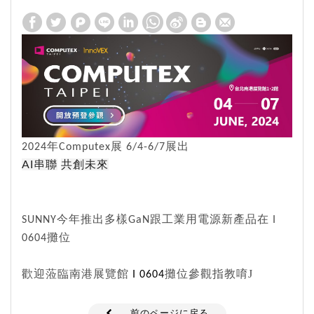
年
展
展出
2024
Computex
6/4-6/7
串聯
共創未來
AI
今年推出多樣
跟工業用電源新產品在
SUNNY
GaN
I
攤位
0604
歡迎蒞臨南港展覽館
攤位參觀指教唷
J
I 0604
前のページに戻る