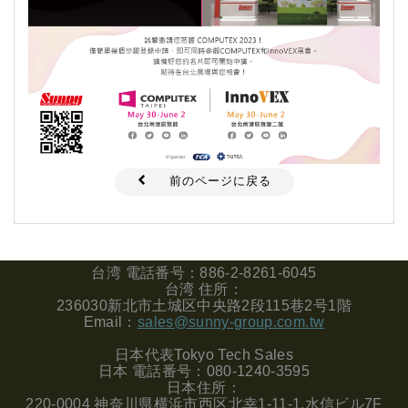
前のページに戻る
台湾
電話番号：
886-2-8261-6045
台湾
住所：
236030
新北市土城区中央路
2
段
115
巷
2
号
1
階
Email
：
sales@sunny-group.com.tw
日本代表
Tokyo Tech Sales
日本
電話番号：
080-1240-3595
日本住所：
220-0004
神奈川県横浜市西区北幸
1-11-1,
水信ビル
7F